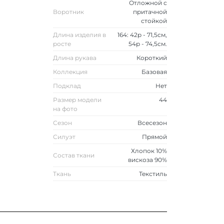
Отложной с
Воротник
притачной
стойкой
Длина изделия в
164: 42р - 71,5см,
росте
54р - 74,5см.
Длина рукава
Короткий
Коллекция
Базовая
Подклад
Нет
Размер модели
44
на фото
Сезон
Всесезон
Силуэт
Прямой
Хлопок 10%
Состав ткани
вискоза 90%
Ткань
Текстиль