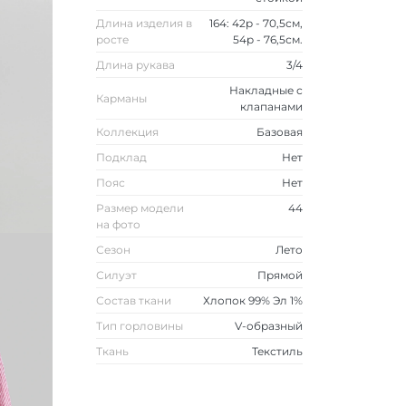
Длина изделия в
164: 42р - 70,5см,
росте
54р - 76,5см.
Длина рукава
3/4
Накладные с
Карманы
клапанами
Коллекция
Базовая
Подклад
Нет
Пояс
Нет
Размер модели
44
на фото
Сезон
Лето
Силуэт
Прямой
Состав ткани
Хлопок 99% Эл 1%
Тип горловины
V-образный
Ткань
Текстиль