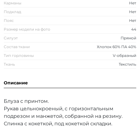
Карманы
Нет
Подклад
Нет
Пояс
Нет
Размер модели на фото
44
Силуэт
Прямой
Состав ткани
Хлопок 60% ПА 40%
Тип горловины
V-образный
Ткань
Текстиль
Описание
Блуза с принтом.
Рукав цельнокроеный, с горизонтальным
подрезом и манжетой, собранной на резину.
Спинка с кокеткой, под кокеткой складки.