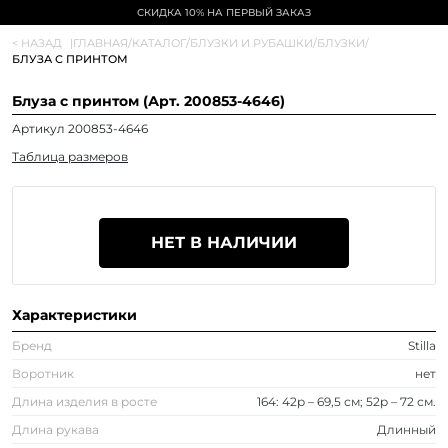
СКИДКА 10% НА ПЕРВЫЙ ЗАКАЗ
< НАЗАД
|
ГЛАВНАЯ
/
КАТАЛОГ
/
БЛУЗКИ И РУБАШКИ
/
БЛУЗКИ
/
БЛУЗА С ПРИНТОМ
Блуза с принтом (Арт. 200853-4646)
Артикул 200853-4646
Таблица размеров
НЕТ В НАЛИЧИИ
Характеристики
Бренд
Stilla
Воротник
нет
Длина изделия в росте
164: 42р – 69,5 см; 52р – 72 см.
Длина рукава
Длинный