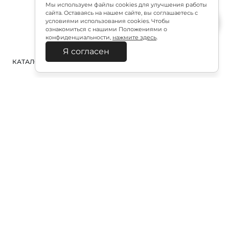
Мы используем файлы cookies для улучшения работы
сайта. Оставаясь на нашем сайте, вы соглашаетесь с
условиями использования cookies. Чтобы
ознакомиться с нашими Положениями о
конфиденциальности,
нажмите здесь
.
Я согласен
КАТАЛОГ
ПОИСК
ВХОД
КОРЗИНА
:
Полезная подписка
Подпишитесь на эксклюзивный ранний доступ к
распродаже и специально подобранные новинки
Подписаться