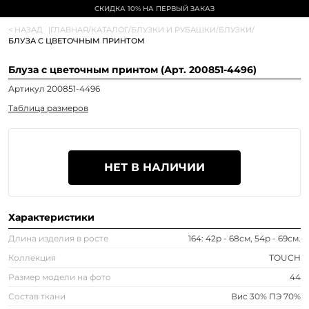
СКИДКА 10% НА ПЕРВЫЙ ЗАКАЗ
< НАЗАД
|
ГЛАВНАЯ
/
КАТАЛОГ
/
БЛУЗКИ И РУБАШКИ
/
БЛУЗКИ
/
БЛУЗА С ЦВЕТОЧНЫМ ПРИНТОМ
Блуза с цветочным принтом (Арт. 200851-4496)
Артикул 200851-4496
Таблица размеров
НЕТ В НАЛИЧИИ
Характеристики
Длина изделия в росте
164: 42р - 68см, 54р - 69см.
Коллекция
TOUCH
Размер модели на фото
44
Состав ткани
Вис 30% ПЭ 70%