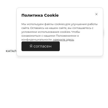
Политика Cookie
Мы используем файлы cookies для улучшения работы
сайта. Оставаясь на нашем сайте, вы соглашаетесь с
условиями использования cookies. Чтобы
ознакомиться с нашими Положениями о
конфиденциальности,
нажмите здесь
.
Я согласен
КАТАЛОГ
ПОИСК
ВХОД
КОРЗИНА
:
Полезная подписка
Подпишитесь на эксклюзивный ранний доступ к
распродаже и специально подобранные новинки