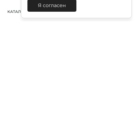
Я согласен
КАТАЛОГ
ПОИСК
ВХОД
КОРЗИНА
:
Полезная подписка
Подпишитесь на эксклюзивный ранний доступ к
распродаже и специально подобранные новинки
Подписаться
Отправляя форму, я соглашаюсь с «Политикой в
отношении обработки персональных данных»