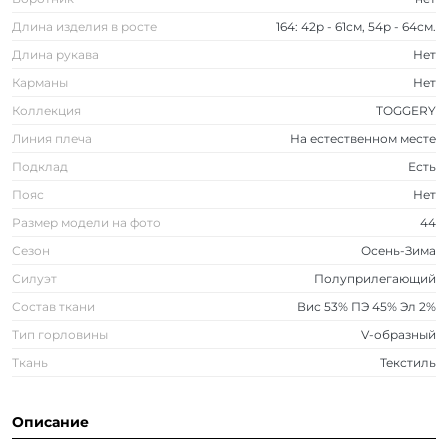
Длина изделия в росте
164: 42р - 61см, 54р - 64см.
Длина рукава
Нет
Карманы
Нет
Коллекция
TOGGERY
Линия плеча
На естественном месте
Подклад
Есть
Пояс
Нет
Размер модели на фото
44
Сезон
Осень-Зима
Силуэт
Полуприлегающий
Состав ткани
Вис 53% ПЭ 45% Эл 2%
Тип горловины
V-образный
Ткань
Текстиль
Описание