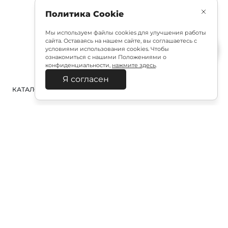
Политика Cookie
Мы используем файлы cookies для улучшения работы
сайта. Оставаясь на нашем сайте, вы соглашаетесь с
условиями использования cookies. Чтобы
ознакомиться с нашими Положениями о
конфиденциальности,
нажмите здесь
.
Я согласен
КАТАЛОГ
ПОИСК
ВХОД
КОРЗИНА
:
Полезная подписка
Подпишитесь на эксклюзивный ранний доступ к
распродаже и специально подобранные новинки