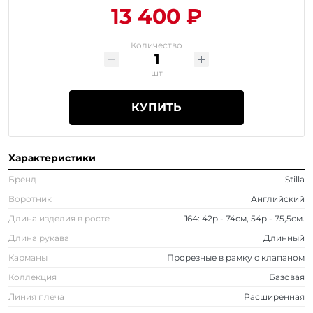
13 400 ₽
Количество
шт
КУПИТЬ
Характеристики
Бренд
Stilla
Воротник
Английский
Длина изделия в росте
164: 42р - 74см, 54р - 75,5см.
Длина рукава
Длинный
Карманы
Прорезные в рамку с клапаном
Коллекция
Базовая
Линия плеча
Расширенная