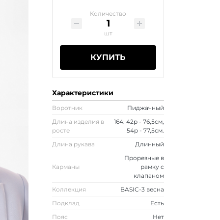
Количество
шт
КУПИТЬ
Характеристики
Воротник
Пиджачный
Длина изделия в
164: 42р - 76,5см,
росте
54р - 77,5см.
Длина рукава
Длинный
Прорезные в
Карманы
рамку с
клапаном
Коллекция
BASIC-3 весна
Подклад
Есть
Пояс
Нет