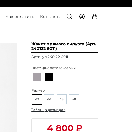
Как оплатить
Контакты
Жакет прямого силуэта (Арт.
240122-5011)
Артикул 240122-5011
Цвет:
Фиолетово-серый
Размер
42
44
46
48
Таблица размеров
4 800 ₽