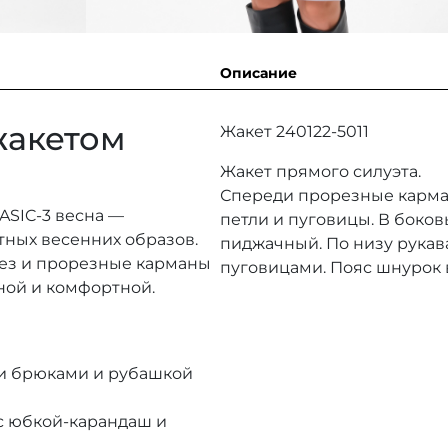
Описание
жакетом
Жакет 240122-5011
Жакет прямого силуэта.
Спереди прорезные карман
ASIC-3 весна —
петли и пуговицы. В боков
тных весенних образов.
пиджачный. По низу рукав
ез и прорезные карманы
пуговицами. Пояс шнурок в
ной и комфортной.
и брюками и рубашкой
с юбкой-карандаш и