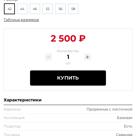
42
44
46
52
56
58
Таблица размеров
2 500 ₽
Количество
шт
КУПИТЬ
Характеристики
Карманы
Прорезные с листочкой
Коллекция
Базовая
Подклад
Есть
Посадка
Средняя