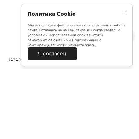
Политика Cookie
Мы используем файлы cookies для улучшения работы
сайта. Оставаясь на нашем сайте, вы соглашаетесь с
условиями использования cookies. Чтобы
ознакомиться с нашими Положениями о
конфиденциальности,
нажмите здесь
.
Я согласен
КАТАЛОГ
ПОИСК
ВХОД
КОРЗИНА
:
Полезная подписка
Подпишитесь на эксклюзивный ранний доступ к
распродаже и специально подобранные новинки