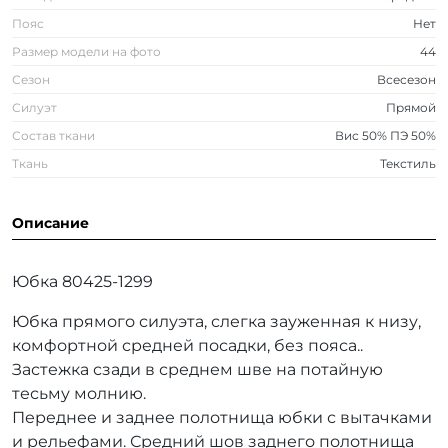
Пояс
Нет
Размер модели на фото
44
Сезон
Всесезон
Силуэт
Прямой
Состав ткани
Вис 50% ПЭ 50%
Ткань
Текстиль
Описание
Юбка 80425-1299
Юбка прямого силуэта, слегка зауженная к низу,
комфортной средней посадки, без пояса..
Застежка сзади в среднем шве на потайную
тесьму молнию.
Переднее и заднее полотнища юбки с вытачками
и рельефами. Средний шов заднего полотнища