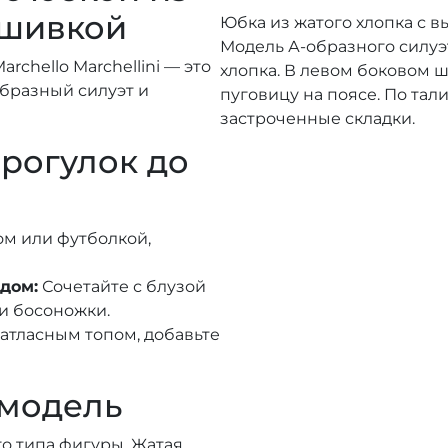
ышивкой
Юбка из жатого хлопка с 
Модель А-образного силуэт
rchello Marchellini — это
хлопка. В левом боковом 
образный силуэт и
пуговицу на поясе. По тал
застроченные складки.
прогулок до
ом или футболкой,
дом:
Сочетайте с блузой
и босоножки.
 атласным топом, добавьте
 модель
о типа фигуры. Жатая