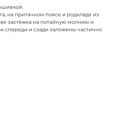
вышивкой.
а, на притачном поясе и родкладе из
шве застёжка на потайную молнию и
ии спереди и сзади заложены частично