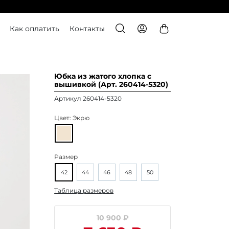
Как оплатить
Контакты
Юбка из жатого хлопка с
вышивкой (Арт. 260414-5320)
Артикул 260414-5320
Цвет:
Экрю
Размер
42
44
46
48
50
Таблица размеров
10 900 ₽