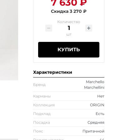
7 630 ₽
Скидка 3 270 ₽
Количество
шт
КУПИТЬ
Характеристики
Marchello
Бренд
Marchellini
Карманы
Нет
Коллекция
ORIGIN
Подклад
Есть
Посадка
Средняя
Пояс
Притачной
Размер модели
44