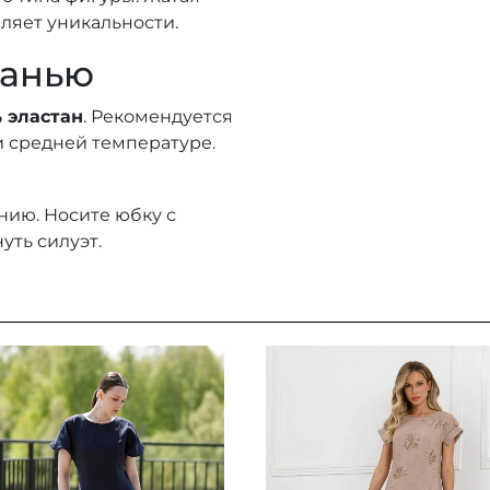
ляет уникальности.
канью
% эластан
. Рекомендуется
и средней температуре.
нию. Носите юбку с
уть силуэт.