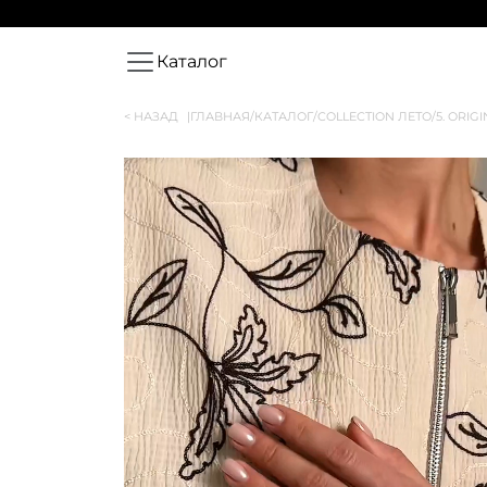
Каталог
< НАЗАД
|
ГЛАВНАЯ
/
КАТАЛОГ
/
COLLECTION ЛЕТО
/
5. ORIG