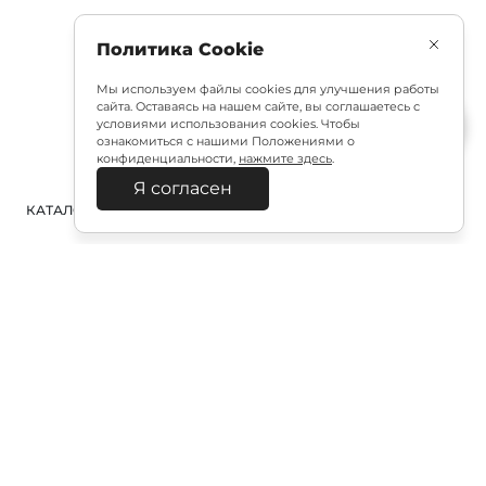
Политика Cookie
Мы используем файлы cookies для улучшения работы
сайта. Оставаясь на нашем сайте, вы соглашаетесь с
условиями использования cookies. Чтобы
ознакомиться с нашими Положениями о
конфиденциальности,
нажмите здесь
.
Я согласен
КАТАЛОГ
ПОИСК
ВХОД
КОРЗИНА
:
Полезная подписка
Подпишитесь на эксклюзивный ранний доступ к
распродаже и специально подобранные новинки