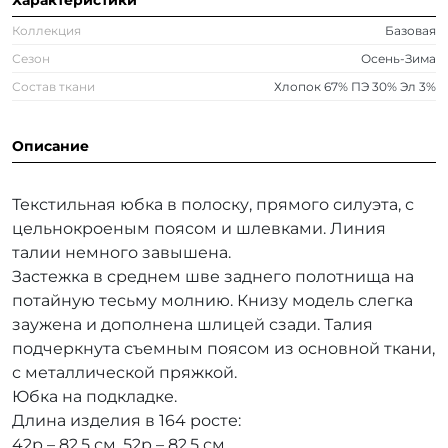
Характеристики
Коллекция
Базовая
Сезон
Осень-Зима
Состав ткани
Хлопок 67% ПЭ 30% Эл 3%
Описание
Текстильная юбка в полоску, прямого силуэта, с
цельнокроеным поясом и шлевками. Линия
талии немного завышена.
Застежка в среднем шве заднего полотнища на
потайную тесьму молнию. Книзу модель слегка
заужена и дополнена шлицей сзади. Талия
подчеркнута съемным поясом из основной ткани,
с металлической пряжкой.
Юбка на подкладке.
Длина изделия в 164 росте:
42р – 82,5 см, 52р – 82,5 см.