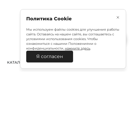
Политика Cookie
Мы используем файлы cookies для улучшения работы
сайта. Оставаясь на нашем сайте, вы соглашаетесь с
условиями использования cookies. Чтобы
ознакомиться с нашими Положениями о
конфиденциальности,
нажмите здесь
.
Я согласен
КАТАЛОГ
ПОИСК
ВХОД
КОРЗИНА
:
Полезная подписка
Подпишитесь на эксклюзивный ранний доступ к
распродаже и специально подобранные новинки