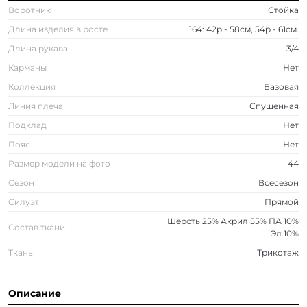
Воротник
Стойка
Длина изделия в росте
164: 42р - 58см, 54р - 61см.
Длина рукава
3/4
Карманы
Нет
Коллекция
Базовая
Линия плеча
Спущенная
Подклад
Нет
Пояс
Нет
Размер модели на фото
44
Сезон
Всесезон
Силуэт
Прямой
Шерсть 25% Акрил 55% ПА 10%
Состав ткани
Эл 10%
Ткань
Трикотаж
Описание