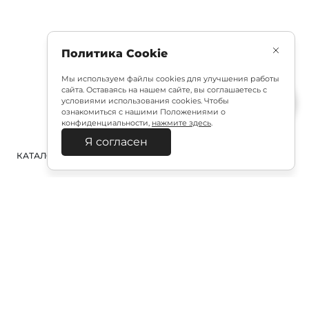
Политика Cookie
Мы используем файлы cookies для улучшения работы
сайта. Оставаясь на нашем сайте, вы соглашаетесь с
условиями использования cookies. Чтобы
ознакомиться с нашими Положениями о
конфиденциальности,
нажмите здесь
.
Я согласен
КАТАЛОГ
ПОИСК
ВХОД
КОРЗИНА
:
Полезная подписка
Подпишитесь на эксклюзивный ранний доступ к
распродаже и специально подобранные новинки