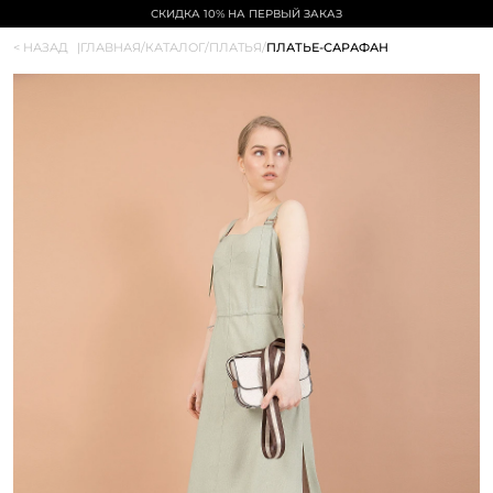
СКИДКА 10% НА ПЕРВЫЙ ЗАКАЗ
< НАЗАД
|
ГЛАВНАЯ
/
КАТАЛОГ
/
ПЛАТЬЯ
/
ПЛАТЬЕ-САРАФАН