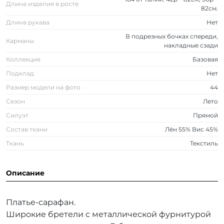
Длина изделия в росте
82см.
Длина рукава
Нет
В подрезных бочках спереди,
Карманы
накладные сзади
Коллекция
Базовая
Подклад
Нет
Размер модели на фото
44
Сезон
Лето
Силуэт
Прямой
Состав ткани
Лён 55% Вис 45%
Ткань
Текстиль
Описание
Платье-сарафан.
Широкие бретели с металлической фурнитурой