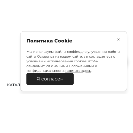
Политика Cookie
Мы используем файлы cookies для улучшения работы
сайта. Оставаясь на нашем сайте, вы соглашаетесь с
условиями использования cookies. Чтобы
ознакомиться с нашими Положениями о
конфиденциальности,
нажмите здесь
.
Я согласен
КАТАЛОГ
ПОИСК
ВХОД
КОРЗИНА
:
Полезная подписка