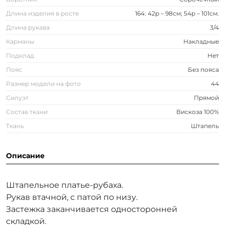
Длина изделия в росте
164: 42р – 98см; 54р – 101см.
Длина рукава
3/4
Карманы
Накладные
Подклад
Нет
Пояс
Без пояса
Размер модели на фото
44
Силуэт
Прямой
Состав ткани
Вискоза 100%
Ткань
Штапель
Описание
Штапельное платье-рубаха.
Рукав втачной, с патой по низу.
Застежка заканчивается односторонней
складкой.