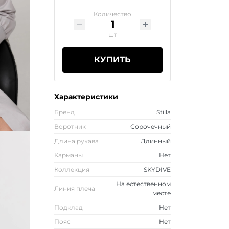
Количество
шт
КУПИТЬ
Характеристики
Бренд
Stilla
Воротник
Сорочечный
Длина рукава
Длинный
Карманы
Нет
Коллекция
SKYDIVE
На естественном
Линия плеча
месте
Подклад
Нет
Пояс
Нет