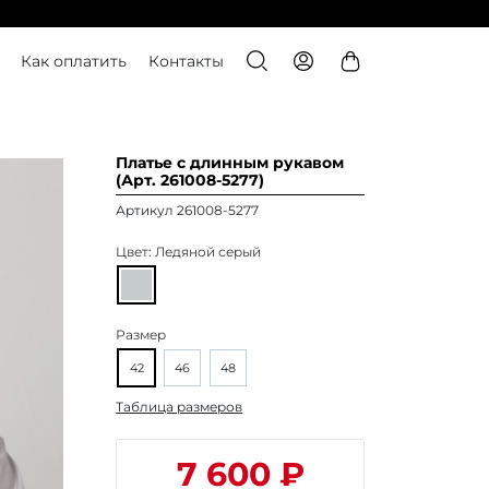
Как оплатить
Контакты
Платье с длинным рукавом
(Арт. 261008-5277)
Артикул 261008-5277
Цвет:
Ледяной серый
Размер
42
46
48
Таблица размеров
7 600 ₽