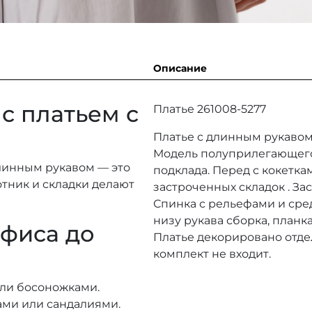
Описание
с платьем с
Платье 261008-5277
Платье с длинным рукавом
Модель полуприлегающего 
линным рукавом — это
подклада. Перед с кокетк
отник и складки делают
застроченных складок . За
Спинка с рельефами и сре
низу рукава сборка, планк
офиса до
Платье декорировано отде
комплект не входит.
ли босоножками.
ами или сандалиями.