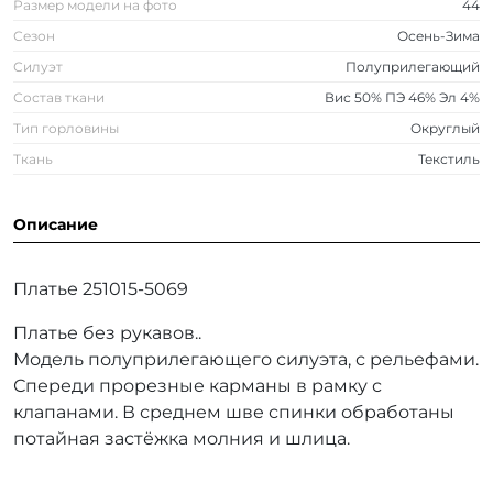
Размер модели на фото
44
Сезон
Осень-Зима
Силуэт
Полуприлегающий
Состав ткани
Вис 50% ПЭ 46% Эл 4%
Тип горловины
Округлый
Ткань
Текстиль
Описание
Платье 251015-5069
Платье без рукавов..
Модель полуприлегающего силуэта, с рельефами.
Спереди прорезные карманы в рамку с
клапанами. В среднем шве спинки обработаны
потайная застёжка молния и шлица.