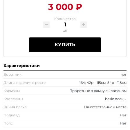
3 000 ₽
Количество
шт
КУПИТЬ
Характеристики
Воротник
нет
Длина изделия в росте
164: 42р - 115см, 54р - 118см
Карманы
Прорезные в рамку с клапаном
Коллекция
basic осень.
Линия плеча
На естественном месте
Подклад
Нет
Пояс
Нет