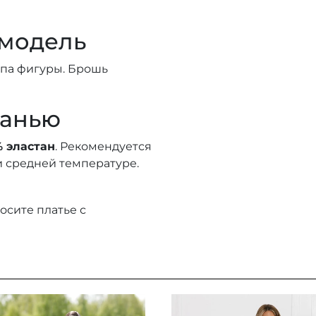
 модель
ипа фигуры. Брошь
канью
% эластан
. Рекомендуется
и средней температуре.
осите платье с