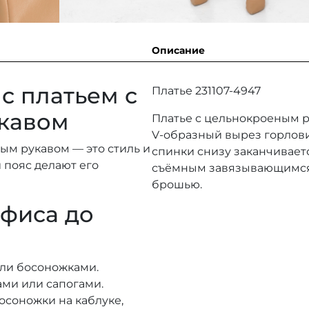
Описание
с платьем с
Платье 231107-4947
кавом
Платье с цельнокроеным р
V-образный вырез горлов
ым рукавом — это стиль и
спинки снизу заканчивает
 пояс делают его
съёмным завязывающимся 
брошью.
офиса до
ли босоножками.
ами или сапогами.
осоножки на каблуке,