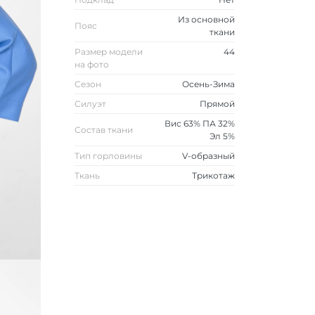
Из основной
Пояс
ткани
Размер модели
44
на фото
Сезон
Осень-Зима
Силуэт
Прямой
Вис 63% ПА 32%
Состав ткани
Эл 5%
Тип горловины
V-образный
Ткань
Трикотаж