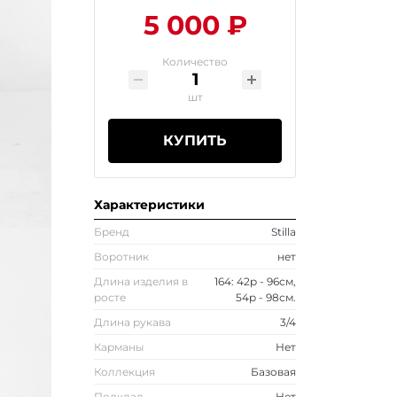
5 000 ₽
Количество
шт
КУПИТЬ
Характеристики
Бренд
Stilla
Воротник
нет
Длина изделия в
164: 42р - 96см,
росте
54р - 98см.
Длина рукава
3/4
Карманы
Нет
Коллекция
Базовая
Подклад
Нет