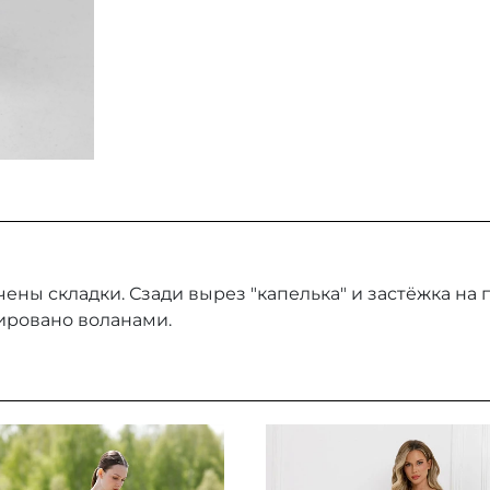
ены складки. Сзади вырез "капелька" и застёжка на
рировано воланами.