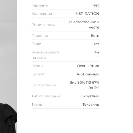
Карманы
Нет
Коллекция
INSPIRATION
На естественном
Линия плеча
месте
Подклад
Есть
Пояс
Нет
Размер модели
44
на фото
Сезон
Осень-Зима
Силуэт
А-образный
Вис 30% ПЭ 67%
Состав ткани
Эл 3%
Тип горловины
Округлый
Ткань
Текстиль