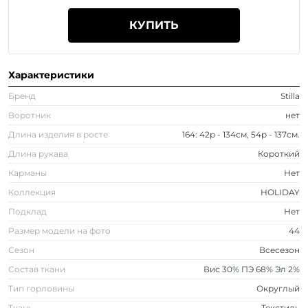
КУПИТЬ
Характеристики
Бренд
Stilla
Воротник
нет
Длина изделия в росте
164: 42р - 134см, 54р - 137см.
Длина рукава
Короткий
Карманы
Нет
Коллекция
HOLIDAY
Подклад
Нет
Размер модели на фото
44
Сезон
Всесезон
Состав ткани
Вис 30% ПЭ 68% Эл 2%
Тип горловины
Округлый
Ткань
Текстиль