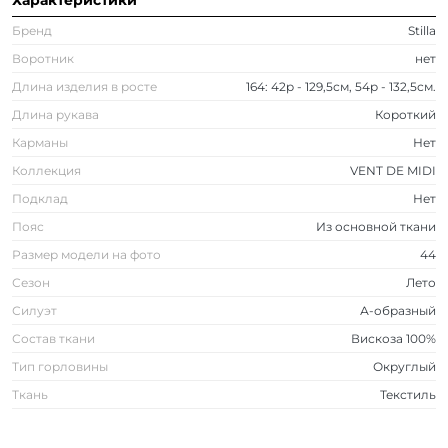
Характеристики
Бренд
Stilla
Воротник
нет
Длина изделия в росте
164: 42р - 129,5см, 54р - 132,5см.
Длина рукава
Короткий
Карманы
Нет
Коллекция
VENT DE MIDI
Подклад
Нет
Пояс
Из основной ткани
Размер модели на фото
44
Сезон
Лето
Силуэт
А-образный
Состав ткани
Вискоза 100%
Тип горловины
Округлый
Ткань
Текстиль