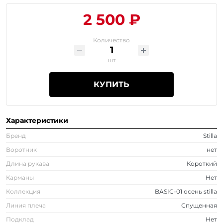
2 500 ₽
Количество
шт
КУПИТЬ
Характеристики
Бренд
Stilla
Воротник
нет
Длина рукава
Короткий
Карманы
Нет
Коллекция
BASIC-01 осень stilla
Линия плеча
Спущенная
Подклад
Нет