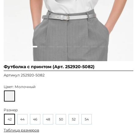
Футболка с принтом (Арт. 252920-5082)
Артикул 252920-5082
Цвет:
Молочный
Размер
42
44
46
48
50
52
54
Таблица размеров