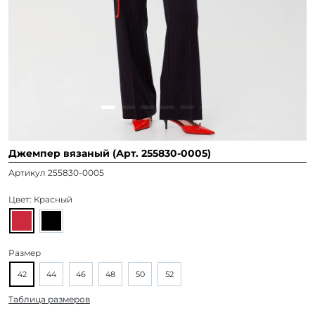
Джемпер вязаный (Арт. 255830-0005)
Артикул 255830-0005
Цвет:
Красный
Размер
42
44
46
48
50
52
Таблица размеров