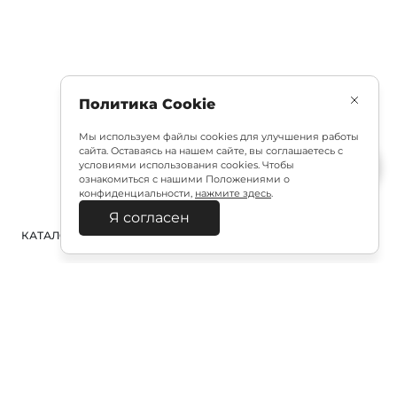
Политика Cookie
Мы используем файлы cookies для улучшения работы
сайта. Оставаясь на нашем сайте, вы соглашаетесь с
условиями использования cookies. Чтобы
ознакомиться с нашими Положениями о
конфиденциальности,
нажмите здесь
.
Я согласен
КАТАЛОГ
ПОИСК
ВХОД
КОРЗИНА
:
Полезная подписка