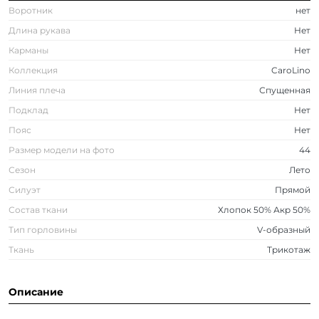
Воротник
нет
Длина рукава
Нет
Карманы
Нет
Коллекция
CaroLino
Линия плеча
Спущенная
Подклад
Нет
Пояс
Нет
Размер модели на фото
44
Сезон
Лето
Силуэт
Прямой
Состав ткани
Хлопок 50% Акр 50%
Тип горловины
V-образный
Ткань
Трикотаж
Описание