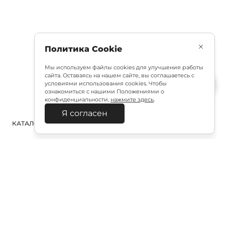
Политика Cookie
Мы используем файлы cookies для улучшения работы
сайта. Оставаясь на нашем сайте, вы соглашаетесь с
условиями использования cookies. Чтобы
ознакомиться с нашими Положениями о
конфиденциальности,
нажмите здесь
.
Я согласен
КАТАЛОГ
ПОИСК
ВХОД
КОРЗИНА
:
Полезная подписка
Подпишитесь на эксклюзивный ранний доступ к