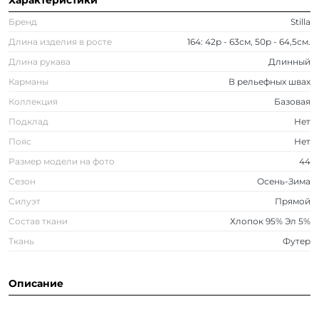
Характеристики
Бренд
Stilla
Длина изделия в росте
164: 42р - 63см, 50р - 64,5см.
Длина рукава
Длинный
Карманы
В рельефных швах
Коллекция
Базовая
Подклад
Нет
Пояс
Нет
Размер модели на фото
44
Сезон
Осень-Зима
Силуэт
Прямой
Состав ткани
Хлопок 95% Эл 5%
Ткань
Футер
Описание