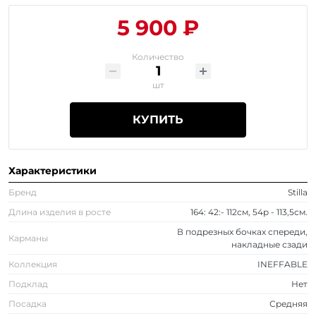
5 900 ₽
Количество
шт
КУПИТЬ
Характеристики
Бренд
Stilla
Длина изделия в росте
164: 42:- 112см, 54р - 113,5см.
В подрезных бочках спереди,
Карманы
накладные сзади
Коллекция
INEFFABLE
Подклад
Нет
Посадка
Средняя