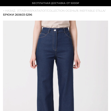
БЕСПЛАТНАЯ ДОСТАВКА ОТ 5000₽
< НАЗАД
|
ГЛАВНАЯ
/
КАТАЛОГ
/
COLLECTION ОСЕНЬ
/
8. INEFFABLE STILLA
/
БРЮКИ 260603-5296