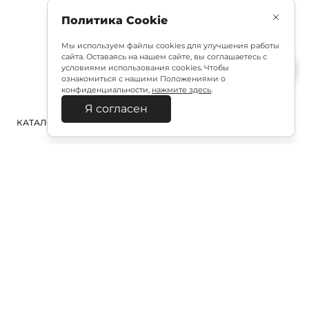
Политика Cookie
Мы используем файлы cookies для улучшения работы
сайта. Оставаясь на нашем сайте, вы соглашаетесь с
условиями использования cookies. Чтобы
ознакомиться с нашими Положениями о
конфиденциальности,
нажмите здесь
.
Я согласен
КАТАЛОГ
ПОИСК
ВХОД
КОРЗИНА
:
Полезная подписка
Подпишитесь на эксклюзивный ранний доступ к
распродаже и специально подобранные новинки