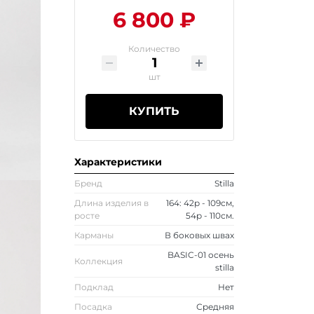
6 800 ₽
Количество
шт
КУПИТЬ
Характеристики
Бренд
Stilla
Длина изделия в
164: 42р - 109см,
росте
54р - 110см.
Карманы
В боковых швах
BASIC-01 осень
Коллекция
stilla
Подклад
Нет
Посадка
Средняя