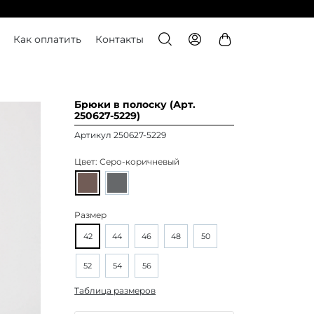
Как оплатить
Контакты
Брюки в полоску (Арт.
250627-5229)
Артикул 250627-5229
Цвет:
Серо-коричневый
Размер
42
44
46
48
50
52
54
56
Таблица размеров