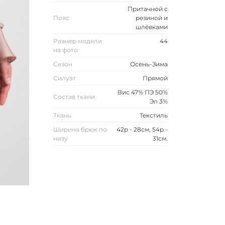
Притачной с
Пояс
резиной и
шлёвками
Размер модели
44
на фото
Сезон
Осень-Зима
Силуэт
Прямой
Вис 47% ПЭ 50%
Состав ткани
Эл 3%
Ткань
Текстиль
Ширина брюк по
42р - 28см, 54р -
низу
31см.