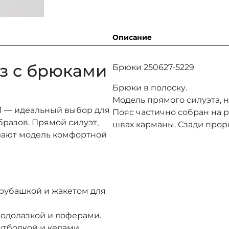
Описание
з с брюками
Брюки 250627-5229
Брюки в полоску.
Модель прямого силуэта, н
01 — идеальный выбор для
Пояс частично собран на 
разов. Прямой силуэт,
швах карманы. Сзади прор
лают модель комфортной
 рубашкой и жакетом для
водолазкой и лоферами.
тболкой и кедами.