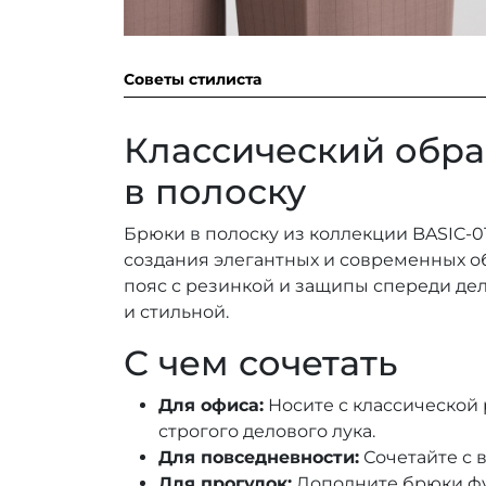
Советы стилиста
Классический обра
в полоску
Брюки в полоску из коллекции BASIC-
создания элегантных и современных об
пояс с резинкой и защипы спереди де
и стильной.
С чем сочетать
Для офиса:
Носите с классической
строгого делового лука.
Для повседневности:
Сочетайте с 
Для прогулок:
Дополните брюки фу