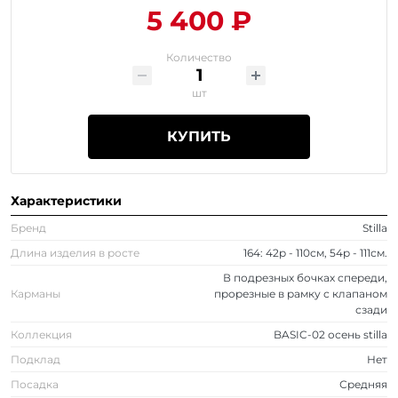
5 400 ₽
Количество
шт
КУПИТЬ
Характеристики
Бренд
Stilla
Длина изделия в росте
164: 42р - 110см, 54р - 111см.
В подрезных бочках спереди,
Карманы
прорезные в рамку с клапаном
сзади
Коллекция
BASIC-02 осень stilla
Подклад
Нет
Посадка
Средняя