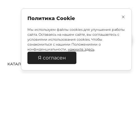
Политика Cookie
Мы используем файлы cookies для улучшения работы
сайта. Оставаясь на нашем сайте, вы соглашаетесь с
условиями использования cookies. Чтобы
ознакомиться с нашими Положениями о
конфиденциальности,
нажмите здесь
.
Я согласен
КАТАЛОГ
ПОИСК
ВХОД
КОРЗИНА
:
Полезная подписка
Подпишитесь на эксклюзивный ранний доступ к
распродаже и специально подобранные новинки