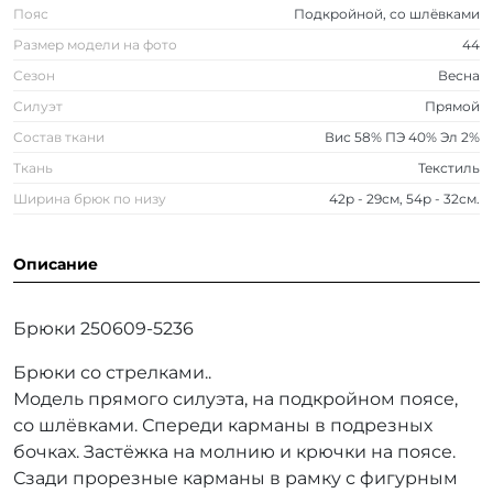
Пояс
Подкройной, со шлёвками
Размер модели на фото
44
Сезон
Весна
Силуэт
Прямой
Состав ткани
Вис 58% ПЭ 40% Эл 2%
Ткань
Текстиль
Ширина брюк по низу
42р - 29см, 54р - 32см.
Описание
Брюки 250609-5236
Брюки со стрелками..
Модель прямого силуэта, на подкройном поясе,
со шлёвками. Спереди карманы в подрезных
бочках. Застёжка на молнию и крючки на поясе.
Сзади прорезные карманы в рамку с фигурным