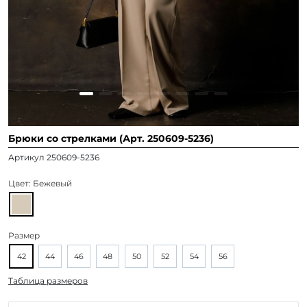
Брюки со стрелками (Арт. 250609-5236)
Артикул 250609-5236
Цвет:
Бежевый
Размер
42
44
46
48
50
52
54
56
Таблица размеров