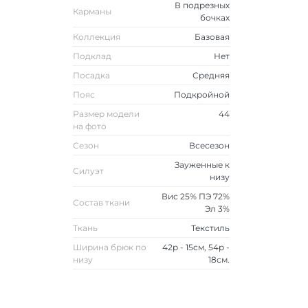
В подрезных
Карманы
бочках
Коллекция
Базовая
Подклад
Нет
Посадка
Средняя
Пояс
Подкройной
Размер модели
44
на фото
Сезон
Всесезон
Зауженные к
Силуэт
низу
Вис 25% ПЭ 72%
Состав ткани
Эл 3%
Ткань
Текстиль
Ширина брюк по
42р - 15см, 54р -
низу
18см.