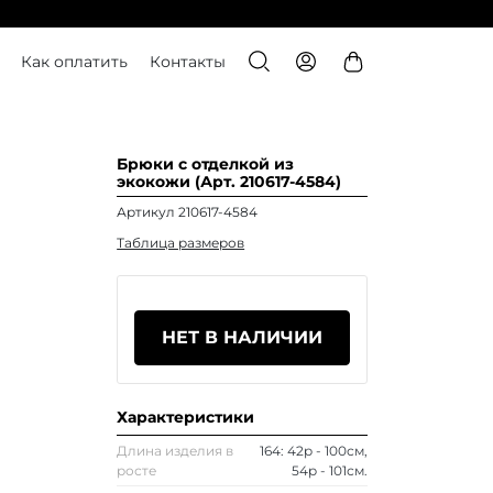
Как оплатить
Контакты
Брюки с отделкой из
экокожи (Арт. 210617-4584)
Артикул 210617-4584
Таблица размеров
НЕТ В НАЛИЧИИ
Характеристики
Длина изделия в
164: 42р - 100см,
росте
54р - 101см.