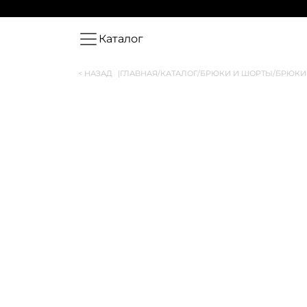
Каталог
< НАЗАД
|
ГЛАВНАЯ
/
КАТАЛОГ
/
БРЮКИ И ШОРТЫ
/
БРЮКИ