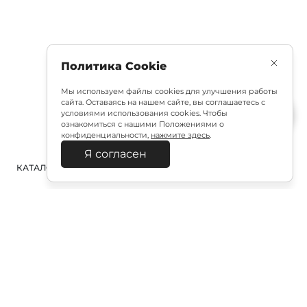
Политика Cookie
Мы используем файлы cookies для улучшения работы
сайта. Оставаясь на нашем сайте, вы соглашаетесь с
условиями использования cookies. Чтобы
ознакомиться с нашими Положениями о
конфиденциальности,
нажмите здесь
.
Я согласен
КАТАЛОГ
ПОИСК
ВХОД
КОРЗИНА
:
Полезная подписка
Подпишитесь на эксклюзивный ранний доступ к