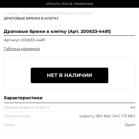
ОПЛАТА ПОСЛЕ ПРИМЕРКИ
< НАЗАД
|
ГЛАВНАЯ
/
КАТАЛОГ
/
БРЮКИ И ШОРТЫ
/
ДРАПОВЫЕ БРЮКИ В КЛЕТКУ
Драповые брюки в клетку (Арт. 200633-4481)
Артикул 200633-4481
Таблица размеров
НЕТ В НАЛИЧИИ
Характеристики
Размер модели на фото
44
Состав ткани
Шерсть 28% Вис 34% ПЭ 38%
Ткань
Драп