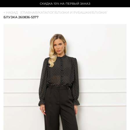
СКИДКА 10% НА ПЕРВЫЙ ЗАКАЗ
< НАЗАД
|
ГЛАВНАЯ
/
КАТАЛОГ
/
БЛУЗКИ И РУБАШКИ
/
БЛУЗКИ
/
БЛУЗКА 260836-5377