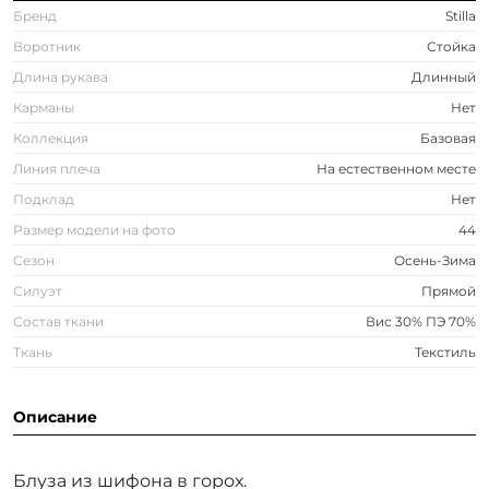
Бренд
Stilla
Воротник
Стойка
Длина рукава
Длинный
Карманы
Нет
Коллекция
Базовая
Линия плеча
На естественном месте
Подклад
Нет
Размер модели на фото
44
Сезон
Осень-Зима
Силуэт
Прямой
Состав ткани
Вис 30% ПЭ 70%
Ткань
Текстиль
Описание
Блуза из шифона в горох.