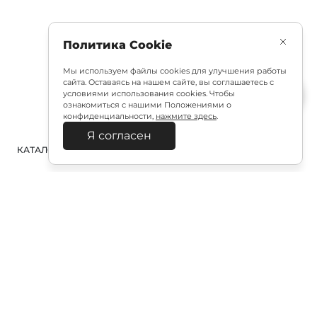
Политика Cookie
Мы используем файлы cookies для улучшения работы
сайта. Оставаясь на нашем сайте, вы соглашаетесь с
условиями использования cookies. Чтобы
ознакомиться с нашими Положениями о
конфиденциальности,
нажмите здесь
.
Я согласен
КАТАЛОГ
ПОИСК
ВХОД
КОРЗИНА
:
Полезная подписка
Подпишитесь на эксклюзивный ранний доступ к
распродаже и специально подобранные новинки