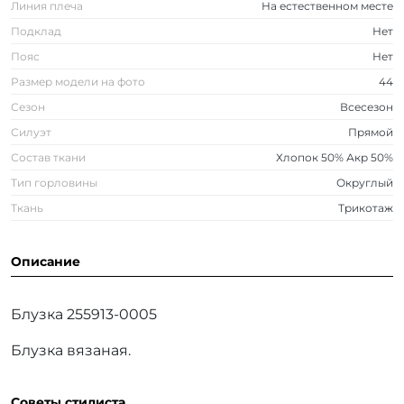
Линия плеча
На естественном месте
Подклад
Нет
Пояс
Нет
Размер модели на фото
44
Сезон
Всесезон
Силуэт
Прямой
Состав ткани
Хлопок 50% Акр 50%
Тип горловины
Округлый
Ткань
Трикотаж
Описание
Блузка 255913-0005
Блузка вязаная.
Советы стилиста