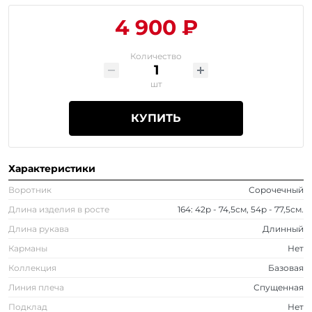
4 900 ₽
Количество
шт
КУПИТЬ
Характеристики
Воротник
Сорочечный
Длина изделия в росте
164: 42р - 74,5см, 54р - 77,5см.
Длина рукава
Длинный
Карманы
Нет
Коллекция
Базовая
Линия плеча
Спущенная
Подклад
Нет