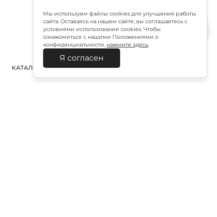
Мы используем файлы cookies для улучшения работы
сайта. Оставаясь на нашем сайте, вы соглашаетесь с
условиями использования cookies. Чтобы
ознакомиться с нашими Положениями о
конфиденциальности,
нажмите здесь
.
Я согласен
КАТАЛОГ
ПОИСК
ВХОД
КОРЗИНА
:
Полезная подписка
Подпишитесь на эксклюзивный ранний доступ к
распродаже и специально подобранные новинки
Подписаться